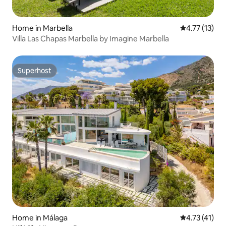
Home in Marbella
4.77 out of 5
4.77 (13)
Villa Las Chapas Marbella by Imagine Marbella
Superhost
Superhost
Home in Málaga
4.73 out of 5
4.73 (41)