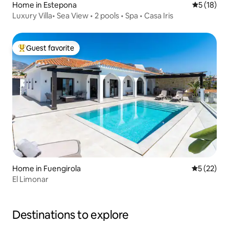
Home in Estepona
5 out of 5
5 (18)
Luxury Villa• Sea View • 2 pools • Spa • Casa Iris
Guest favorite
Top guest favorite
Home in Fuengirola
5 out of 5
5 (22)
El Limonar
Destinations to explore