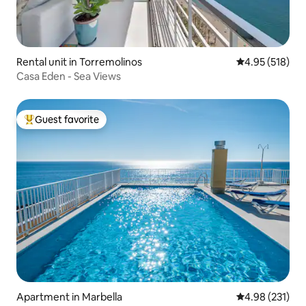
Rental unit in Torremolinos
4.95 out of 5 a
4.95 (518)
Casa Eden - Sea Views
Guest favorite
Top guest favorite
Apartment in Marbella
4.98 out of 5 a
4.98 (231)