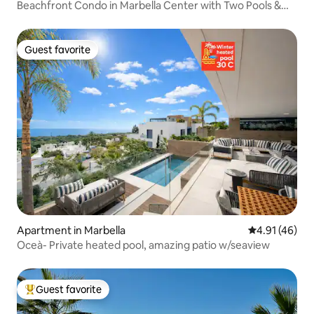
Beachfront Condo in Marbella Center with Two Pools &
Parking
Guest favorite
Guest favorite
Apartment in Marbella
4.91 out of 5
4.91 (46)
Oceà- Private heated pool, amazing patio w/seaview
Guest favorite
Top guest favorite