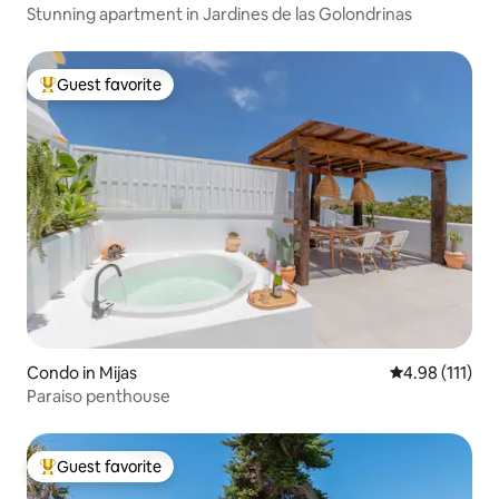
Stunning apartment in Jardines de las Golondrinas
Guest favorite
Top guest favorite
Condo in Mijas
4.98 out of 5 
4.98 (111)
Paraiso penthouse
Guest favorite
Top guest favorite