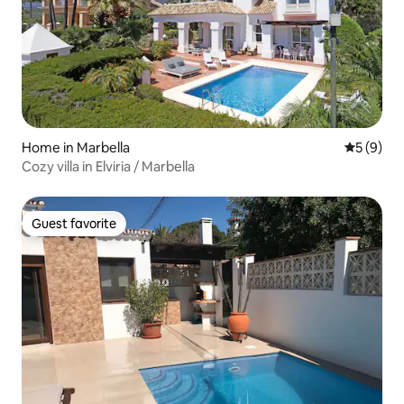
Home in Marbella
5 out of 
5 (9)
Cozy villa in Elviria / Marbella
Guest favorite
Guest favorite