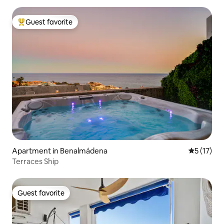
Guest favorite
Top guest favorite
Apartment in Benalmádena
5 out of 5
5 (17)
Terraces Ship
Guest favorite
Guest favorite