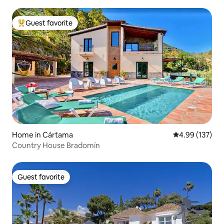
Guest favorite
Top guest favorite
Home in Cártama
4.99 out of 5 a
4.99 (137)
Country House Bradomín
Guest favorite
Guest favorite