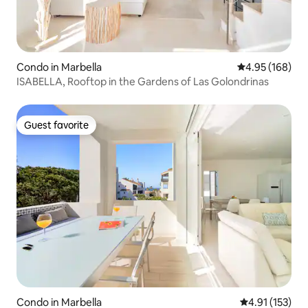
Condo in Marbella
4.95 out of 5 a
4.95 (168)
ISABELLA, Rooftop in the Gardens of Las Golondrinas
Guest favorite
Guest favorite
Condo in Marbella
4.91 out of 5 
4.91 (153)