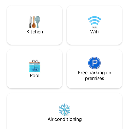
Savanna Beach es un lugar mágico,
designer finishes!
decorado con mucho encanto y con
perfect for your ho
todo lujo de detalles. Decorado en un
hour community s
estilo boho, natural y étnico. La
pools, 2 tennis cou
iluminación por la noche es muy
and restaurant! Al
acogedora y romántica y las vistas son
Andalucian garden
Kitchen
Wifi
increíbles. Las cristaleras del salón se
deslizan una sobre la otra y el balcón
queda completamente abierto al mar. En
la zona de la terraza hay una gran cama
balinesa (180x180), un Jacuzzi
climatizado con iluminación nocturna y
una zona de asientos para poder
relajarte leyendo un libro o tomando un
Free parking on
Pool
cóctel. El apartamento dispone de dos
premises
habitaciones con vistas al mar. Una de
ellas está completamente acristalada
creando así un espacio amplio y
luminoso. Tanto las cristaleras del salón
como las de las dos habitaciones
disponen de estores opacos
automáticos para así crear privacidad
Air conditioning
entre una zona y otra a la hora de
dormir. Las dos camas de las