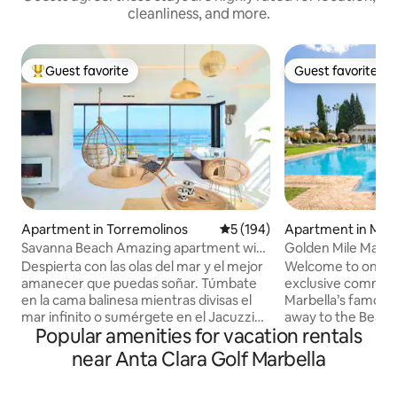
cleanliness, and more.
Guest favorite
Guest favorite
Top guest favorite
Guest favorite
Apartment in Torremolinos
5 out of 5 average rating, 19
5 (194)
Apartment in Marb
Savanna Beach Amazing apartment with
Golden Mile Marb
jacuzzi
Despierta con las olas del mar y el mejor
Welcome to one of
amanecer que puedas soñar. Túmbate
exclusive communi
en la cama balinesa mientras divisas el
Marbella’s famous
mar infinito o sumérgete en el Jacuzzi
away to the Beach
Popular amenities for vacation rentals
climatizado mientras te tomas una copa
Club+Puente Roma
de cava. El Savanna Beach está pensado
Puerto Banus, Gol
near Anta Clara Golf Marbella
para pasar unas vacaciones relajantes en
luxurious+modern
un lugar mágico y con encanto. El
culinary kitchen, t