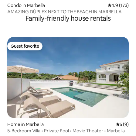
Condo in Marbella
4.9 out of 5 
4.9 (173)
AMAZING DÚPLEX NEXT TO THE BEACH IN MARBELLA
Family-friendly house rentals
Guest favorite
Guest favorite
Home in Marbella
5 out of 
5 (9)
5-Bedroom Villa • Private Pool • Movie Theater • Marbella