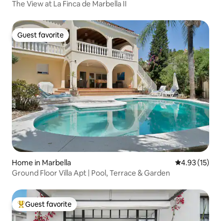
The View at La Finca de Marbella II
Guest favorite
Guest favorite
Home in Marbella
4.93 out of 5
4.93 (15)
Ground Floor Villa Apt | Pool, Terrace & Garden
Guest favorite
Top guest favorite