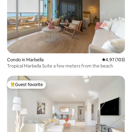
Condo in Marbella
4.97 out of 5 a
4.97 (103)
Tropical Marbella Suite a few meters from the beach
Guest favorite
Top guest favorite