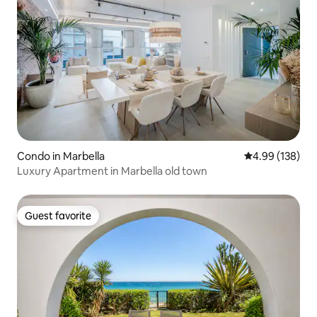
Condo in Marbella
4.99 out of 5 a
4.99 (138)
Luxury Apartment in Marbella old town
Guest favorite
Guest favorite