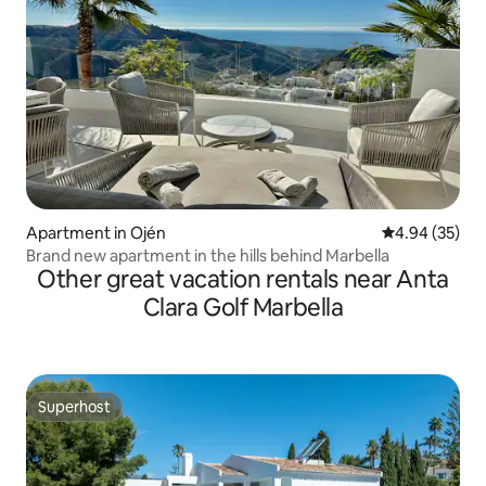
Apartment in Ojén
4.94 out of 5 
4.94 (35)
Brand new apartment in the hills behind Marbella
Other great vacation rentals near Anta
Clara Golf Marbella
Superhost
Superhost