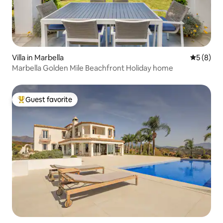
Villa in Marbella
5 out of 
5 (8)
Marbella Golden Mile Beachfront Holiday home
Guest favorite
Top guest favorite