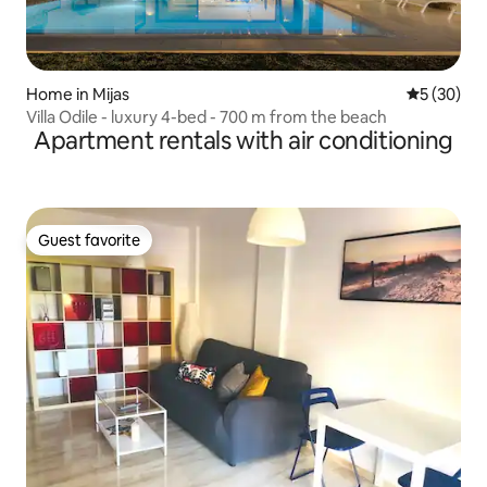
Home in Mijas
5 out of 5
5 (30)
Villa Odile - luxury 4-bed - 700 m from the beach
Apartment rentals with air conditioning
Guest favorite
Guest favorite