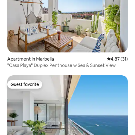
Apartment in Marbella
4.87 out of 5
4.87 (31)
"Casa Playa" Duplex Penthouse w Sea & Sunset View
Guest favorite
Guest favorite