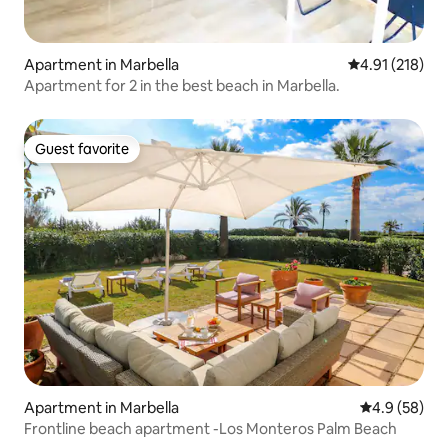
Apartment in Marbella
4.91 out of 5 
4.91 (218)
Apartment for 2 in the best beach in Marbella.
Guest favorite
Guest favorite
Apartment in Marbella
4.9 out of 5 
4.9 (58)
Frontline beach apartment -Los Monteros Palm Beach