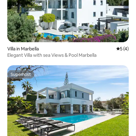
Villa in Marbella
5 out of 
5 (4)
Elegant Villa with sea Views & Pool Marbella
Superhost
Superhost