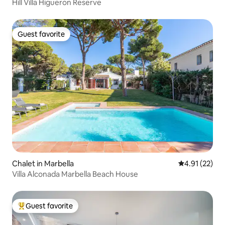
Hill Villa Higueron Reserve
Guest favorite
Guest favorite
Chalet in Marbella
4.91 out of 5
4.91 (22)
Villa Alconada Marbella Beach House
Guest favorite
Top guest favorite