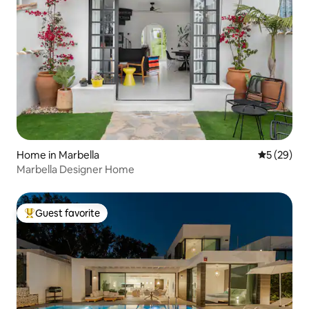
Home in Marbella
5 out of 5
5 (29)
Marbella Designer Home
Guest favorite
Top guest favorite