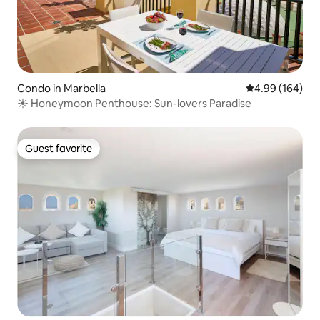
Condo in Marbella
4.99 out of 5 a
4.99 (164)
☀️ Honeymoon Penthouse: Sun-lovers Paradise
Guest favorite
Guest favorite