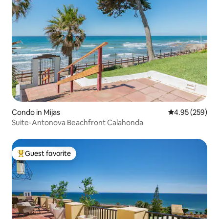
Condo in Mijas
4.95 out of 5 a
4.95 (259)
Suite-Antonova Beachfront Calahonda
Guest favorite
Top guest favorite