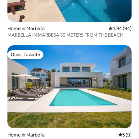
Home in Marbella
4.94 out of 5 
4.94 (94)
MARBELLA IN MARBESA 30 METERS FROM THE BEACH
Guest favorite
Guest favorite
Home in Marbella
5 out of 
5 (9)